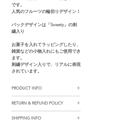
です。
人気のフルーツの輪切りデザイン！
バックデザインは「Sweety」の刺
繍入り
お菓子を入れてラッピングしたり、
雑貨などの小物入れにもご使用でき
ます。
刺繍デザイン入りで、リアルに表現
されています。
PRODUCT INFO
■
注意事項（※ご購入の前に必ずお読
RETURN & REFUND POLICY
み下さい）
・品質管理には万全を期しております
■
商品の出荷前に検品を行いお送りさ
が、ご利用方法にあったテストを行
SHIPPING INFO
せていただいております。
い、色落ち・色移りなどが起こらない
基本的には、商品到着後の返品はお断
■
商品のご注文詳細を確認させていた