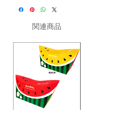
かご確認の後、ご利用ください。
りさせていただいておりますが、不良
だき、2〜3営業日以内に商品を発送さ
品があった場合に限り返品もしくは商
せていただきます。(土日祝を除く/土
・濡れた状態で他の繊維素材と接触し
品交換を承らせていただきます。
日祝以降の2〜3営業日)
た状態で長時間放置されますと色移り
商品到着後2日以内にinfo宛にお問合せ
することがございます。ご注意くださ
関連商品
のご連絡ください。
い。
お問い合わせ内容を確認後、折り返し
ご連絡させていただきます。
・現在ご覧頂いている商品の色や風合
いはご使用のパソコンや液晶ディスプ
レイにより実物と異なる事がございま
す。ご了承ください。
・生産ロットにより、同一商品番号や
色番号であっても多少の色の違いや大
きさが違うことが御座います。
PS25-S023/スイカボートシ
PS25-S010/シーラ
ェイプオリバコ ※UVプリ
トシェイプオリバコ 