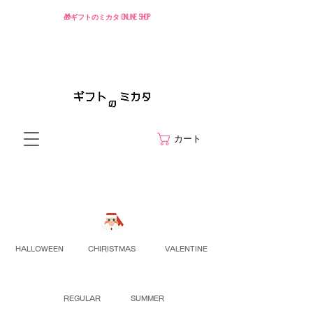
🎁ギフトのミカタ ONLINE SHOP
カート
HALLOWEEN
CHIRISTMAS
VALENTINE
REGULAR
SUMMER