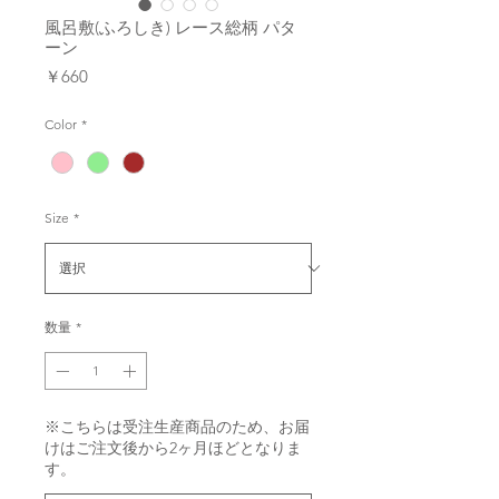
風呂敷(ふろしき) レース総柄 パタ
ーン
価
￥660
格
Color
*
Size
*
数量
*
※こちらは受注生産商品のため、お届
けはご注文後から2ヶ月ほどとなりま
す。