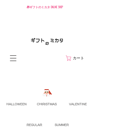
🎁ギフトのミカタ ONLINE SHOP
カート
HALLOWEEN
CHIRISTMAS
VALENTINE
REGULAR
SUMMER