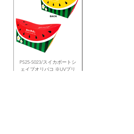
PS25-S023/スイカボートシ
PS25-S010/シーラ
ェイプオリバコ ※UVプリ
トシェイプオリバコ 
ント
価格
￥280
メルマガ登録でクーポンコードを御礼メールにてお伝えさせていただきます！
📩メルマガ登録