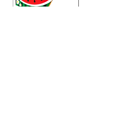
PS25-S023/スイカボートシ
PS25-S010/シーラ
ェイプオリバコ ※UVプリ
トシェイプオリバコ 
ント
価格
￥280
メルマガ登録でクーポンコードを御礼メールにてお伝えさせていただきます！
📩メルマガ登録
今すぐ購読