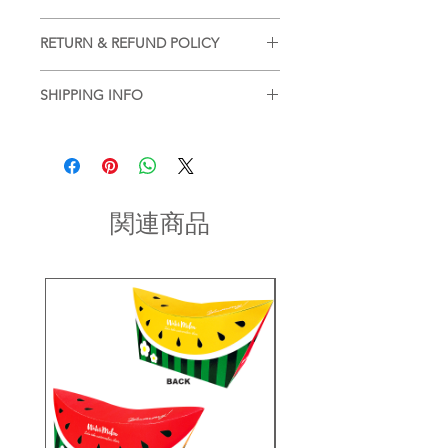
■
注意事項（※ご購入の前に必ずお読
RETURN & REFUND POLICY
み下さい）
・品質管理には万全を期しております
■
商品の出荷前に検品を行いお送りさ
が、ご利用方法にあったテストを行
SHIPPING INFO
せていただいております。
い、色落ち・色移りなどが起こらない
基本的には、商品到着後の返品はお断
■
商品のご注文詳細を確認させていた
かご確認の後、ご利用ください。
りさせていただいておりますが、不良
だき、2〜3営業日以内に商品を発送さ
品があった場合に限り返品もしくは商
せていただきます。(土日祝を除く/土
・濡れた状態で他の繊維素材と接触し
品交換を承らせていただきます。
日祝以降の2〜3営業日)
た状態で長時間放置されますと色移り
商品到着後2日以内にinfo宛にお問合せ
することがございます。ご注意くださ
関連商品
のご連絡ください。
い。
お問い合わせ内容を確認後、折り返し
ご連絡させていただきます。
・現在ご覧頂いている商品の色や風合
いはご使用のパソコンや液晶ディスプ
レイにより実物と異なる事がございま
す。ご了承ください。
・生産ロットにより、同一商品番号や
色番号であっても多少の色の違いや大
きさが違うことが御座います。