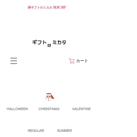
🎁ギフトのミカタ ONLINE SHOP
カート
HALLOWEEN
CHIRISTMAS
VALENTINE
REGULAR
SUMMER