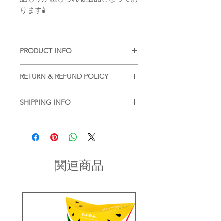
ります🕯
PRODUCT INFO
■
注意事項（※ご購入の前に必ずお読
RETURN & REFUND POLICY
み下さい）
・品質管理には万全を期しております
■
商品の出荷前に検品を行いお送りさ
が、個体差などが生じます。ご了承く
SHIPPING INFO
せていただいております。
ださいませ。
基本的には、商品到着後の返品はお断
■
商品のご注文詳細を確認させていた
りさせていただいておりますが、不良
だき、2〜3営業日以内に商品を発送さ
・現在ご覧頂いている商品の色や風合
品があった場合に限り返品もしくは商
せていただきます。(土日祝を除く/土
いはご使用のパソコンや液晶ディスプ
品交換を承らせていただきます。
日祝以降の2〜3営業日)
レイにより実物と異なる事がございま
商品到着後2日以内にinfo宛にお問合せ
す。ご了承ください。
関連商品
のご連絡ください。
お問い合わせ内容を確認後、折り返し
・同一商品番号や色番号であっても多
ご連絡させていただきます。
少の色の違いや大きさが違うことが御
座います。