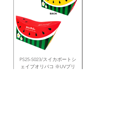
PS25-S023/スイカボートシ
PS25-S010/シーラ
ェイプオリバコ ※UVプリ
トシェイプオリバコ 
ント
価格
￥280
メルマガ登録でクーポンコードを御礼メールにてお伝えさせていただきます！
📩メルマガ登録