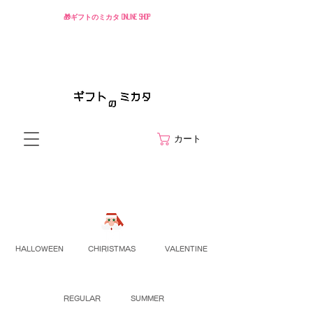
🎁ギフトのミカタ ONLINE SHOP
カート
HALLOWEEN
CHIRISTMAS
VALENTINE
REGULAR
SUMMER