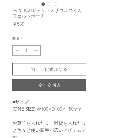
FV25-K003/ティラノザウルスくん
フェルトポーチ
価
￥580
格
数量
*
カートに追加する
今すぐ購入
■サイズ
(ONE SIZE):
W100×D100×H50mm
お菓子を入れたり、雑貨を入れたり
と色々と使い勝手が広いアイテムで
す。