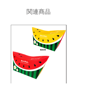
・濡れた状態で他の繊維素材と接触し
品交換を承らせていただきます。
日祝以降の2〜3営業日)
た状態で長時間放置されますと色移り
商品到着後2日以内にinfo宛にお問合せ
することがございます。ご注意くださ
関連商品
のご連絡ください。
い。
お問い合わせ内容を確認後、折り返し
ご連絡させていただきます。
・現在ご覧頂いている商品の色や風合
いはご使用のパソコンや液晶ディスプ
レイにより実物と異なる事がございま
す。ご了承ください。
・生産ロットにより、同一商品番号や
色番号であっても多少の色の違いや大
きさが違うことが御座います。
PS25-S023/スイカボートシ
PS25-S010/シーラ
ェイプオリバコ ※UVプリ
トシェイプオリバコ 
ント
価格
￥280