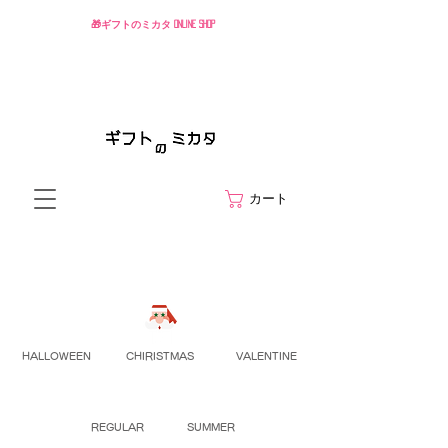
🎁ギフトのミカタ ONLINE SHOP
カート
HALLOWEEN
CHIRISTMAS
VALENTINE
REGULAR
SUMMER