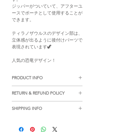
ジッパーがついていて、アフターユ
ースでポーチとして使用することが
できます。
ティラノザウルスのデザイン部は、
立体感が出るように後付けパーツで
表現されています🦖
人気の恐竜デザイン！
PRODUCT INFO
■
注意事項（※ご購入の前に必ずお読
RETURN & REFUND POLICY
み下さい）
・品質管理には万全を期しております
■
商品の出荷前に検品を行いお送りさ
が、ご利用方法にあったテストを行
SHIPPING INFO
せていただいております。
い、色落ち・色移りなどが起こらない
基本的には、商品到着後の返品はお断
■
商品のご注文詳細を確認させていた
かご確認の後、ご利用ください。
りさせていただいておりますが、不良
だき、2〜3営業日以内に商品を発送さ
品があった場合に限り返品もしくは商
せていただきます。(土日祝を除く/土