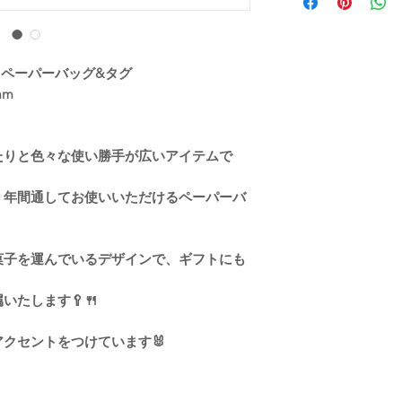
以内に商品を発送させ
ます。ご了承くださ
商品交換を承らせて
土日祝以降の2〜3営業
商品到着後2日以内に
・同一商品番号や色
い。
きさが違うことが御
お問い合わせ内容を
パラスペーパーバッグ&タグ
だきます。
mm
たりと色々な使い勝手が広いアイテムで
、年間通してお使いいただけるペーパーバ
菓子を運んでいるデザインで、ギフトにも
たします🥄🍴
クセントをつけています🐰