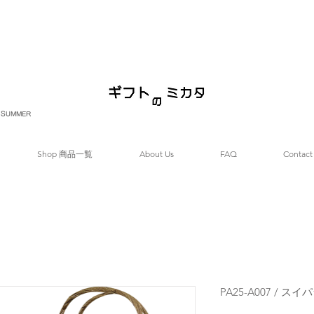
SUMMER
Shop 商品一覧
About Us
FAQ
Contact
PA25-A007 /