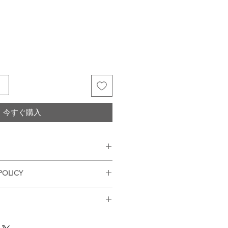
る
今すぐ購入
の前に必ずお読み下さい）
POLICY
を期しておりますが、個体差などが
ださいませ。
を行いお送りさせていただいてお
る商品の色や風合いはご使用のパソ
着後の返品はお断りさせていただい
確認させていただき、2〜3営業日
レイにより実物と異なる事がござい
品があった場合に限り返品もしくは