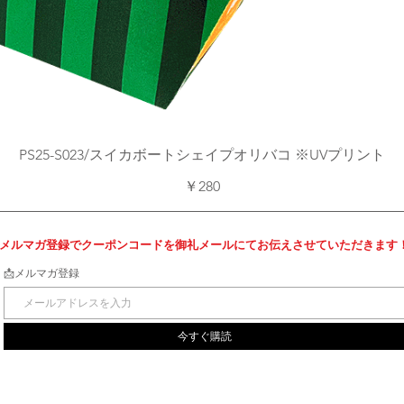
クイックビュー
PS25-S023/スイカボートシェイプオリバコ ※UVプリント
価格
￥280
メルマガ登録でクーポンコードを御礼メールにてお伝えさせていただきます
📩メルマガ登録
今すぐ購読