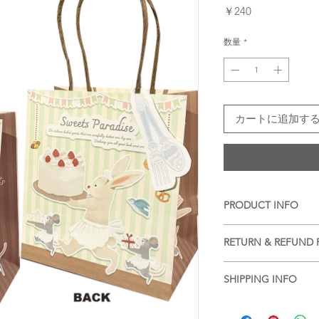
価
￥240
格
数量
*
カートに追加す
PRODUCT INFO
■
注意事項（※ご購入
RETURN & REFUND 
・品質管理には万全
生じます。ご了承く
■
商品の出荷前に検品
SHIPPING INFO
ります。
・現在ご覧頂いてい
基本的には、商品到
■
商品のご注文詳細を
コンや液晶ディスプ
ておりますが、不良