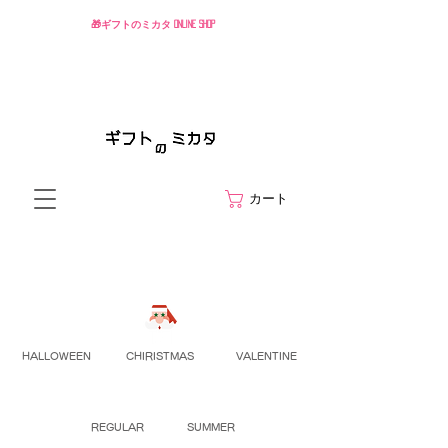
🎁ギフトのミカタ ONLINE SHOP
カート
HALLOWEEN
CHIRISTMAS
VALENTINE
REGULAR
SUMMER