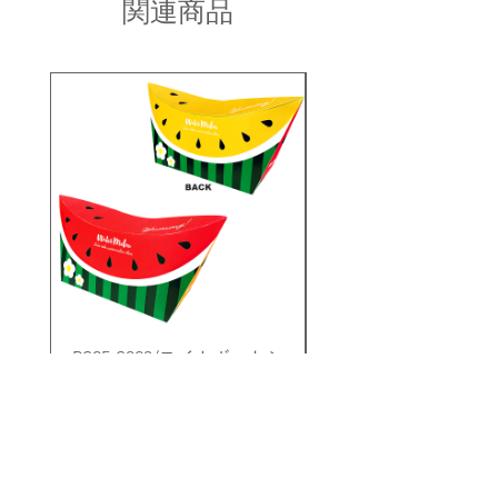
す。ご了承ください。
関連商品
のご連絡ください。
お問い合わせ内容を確認後、折り返し
・同一商品番号や色番号であっても多
ご連絡させていただきます。
少の色の違いや大きさが違うことが御
座います。
PS25-S023/スイカボートシ
PS25-S010/シーラ
ェイプオリバコ ※UVプリ
トシェイプオリバコ 
ント
価格
￥280