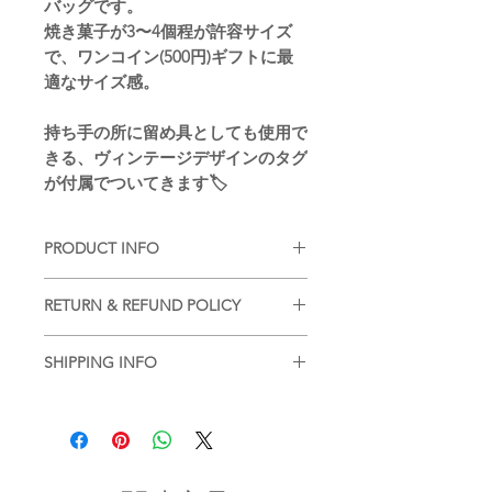
バッグです。
焼き菓子が3〜4個程が許容サイズ
で、ワンコイン(500円)ギフトに最
適なサイズ感。
持ち手の所に留め具としても使用で
きる、ヴィンテージデザインのタグ
が付属でついてきます🏷️
PRODUCT INFO
■
注意事項（※ご購入の前に必ずお読
RETURN & REFUND POLICY
み下さい）
・品質管理には万全を期しております
■
商品の出荷前に検品を行いお送りさ
が、個体差などが生じます。ご了承く
SHIPPING INFO
せていただいております。
ださいませ。
基本的には、商品到着後の返品はお断
■
商品のご注文詳細を確認させていた
りさせていただいておりますが、不良
だき、2〜3営業日以内に商品を発送さ
・現在ご覧頂いている商品の色や風合
品があった場合に限り返品もしくは商
せていただきます。(土日祝を除く/土
いはご使用のパソコンや液晶ディスプ
品交換を承らせていただきます。
日祝以降の2〜3営業日)
レイにより実物と異なる事がございま
商品到着後2日以内にinfo宛にお問合せ