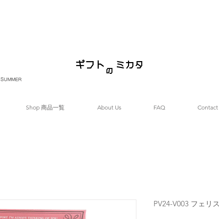
SUMMER
Shop 商品一覧
About Us
FAQ
Contact
PV24-V003 フ