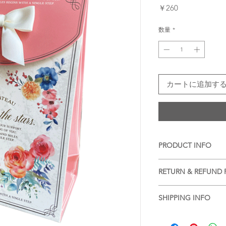
価
￥260
格
数量
*
カートに追加す
PRODUCT INFO
■
注意事項（※ご購入
RETURN & REFUND 
・品質管理には万全
生じます。ご了承く
■
商品の出荷前に検品
SHIPPING INFO
ります。
・現在ご覧頂いてい
基本的には、商品到
■
商品のご注文詳細を
コンや液晶ディスプ
ておりますが、不良