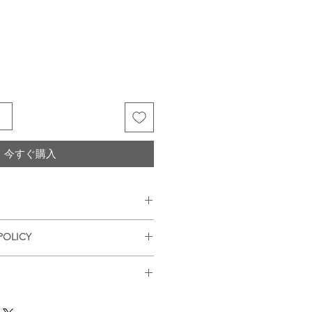
る
今すぐ購入
の前に必ずお読み下さい）
POLICY
を期しておりますが、個体差などが
ださいませ。
を行いお送りさせていただいてお
る商品の色や風合いはご使用のパソ
着後の返品はお断りさせていただい
確認させていただき、2〜3営業日
レイにより実物と異なる事がござい
品があった場合に限り返品もしくは