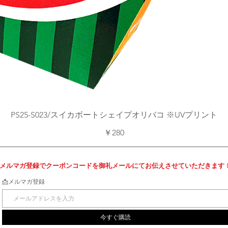
クイックビュー
PS25-S023/スイカボートシェイプオリバコ ※UVプリント
価格
￥280
メルマガ登録でクーポンコードを御礼メールにてお伝えさせていただきます
📩メルマガ登録
今すぐ購読