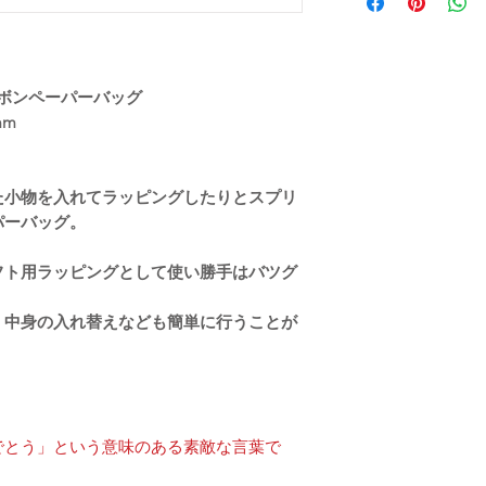
以内に商品を発送させ
ます。ご了承くださ
商品交換を承らせて
土日祝以降の2〜3営業
商品到着後2日以内に
・同一商品番号や色
い。
きさが違うことが御
お問い合わせ内容を
/リボンペーパーバッグ
だきます。
mm
た小物を入れてラッピングしたりとスプリ
パーバッグ。
フト用ラッピングとして使い勝手はバツグ
、中身の入れ替えなども簡単に行うことが
でとう」という意味のある素敵な言葉で