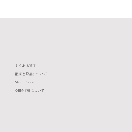
よくある質問
配送と返品について
Store Policy
​​OEM作成について