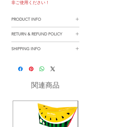
非ご使用ください！
PRODUCT INFO
■
注意事項（※ご購入の前に必ずお読
RETURN & REFUND POLICY
み下さい）
・品質管理には万全を期しております
■
商品の出荷前に検品を行いお送りさ
が、個体差などが生じます。ご了承く
SHIPPING INFO
せていただいております。
ださいませ。
基本的には、商品到着後の返品はお断
■
商品のご注文詳細を確認させていた
りさせていただいておりますが、不良
だき、2〜3営業日以内に商品を発送さ
・現在ご覧頂いている商品の色や風合
品があった場合に限り返品もしくは商
せていただきます。(土日祝を除く/土
いはご使用のパソコンや液晶ディスプ
品交換を承らせていただきます。
日祝以降の2〜3営業日)
レイにより実物と異なる事がございま
商品到着後2日以内にinfo宛にお問合せ
す。ご了承ください。
関連商品
のご連絡ください。
お問い合わせ内容を確認後、折り返し
・同一商品番号や色番号であっても多
ご連絡させていただきます。
少の色の違いや大きさが違うことが御
座います。