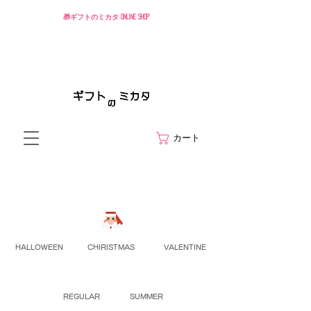
🎁ギフトのミカタ ONLINE SHOP
カート
HALLOWEEN
CHIRISTMAS
VALENTINE
REGULAR
SUMMER