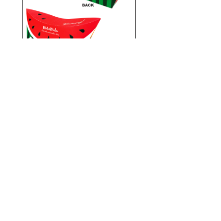
PS25-S023/スイカボートシ
PS25-S010/シーラ
ェイプオリバコ ※UVプリ
トシェイプオリバコ 
ント
価格
￥280
メルマガ登録でクーポンコードを御礼メールにてお伝えさせていただきます！
📩メルマガ登録
今すぐ購読