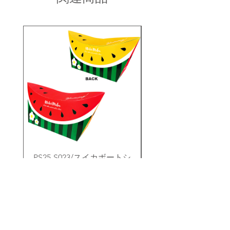
お問い合わせ内容を確認後、折り返し
・同一商品番号や色番号であっても多
ご連絡させていただきます。
少の色の違いや大きさが違うことが御
座います。
PS25-S023/スイカボートシ
PS25-S010/シーラ
ェイプオリバコ ※UVプリ
トシェイプオリバコ 
ント
価格
￥280