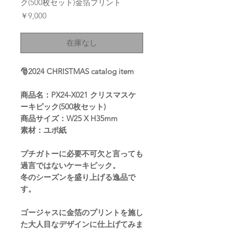
ク(500枚セット)金箔プリント
価
￥9,000
格
在庫なし
🎅2024 CHRISTMAS catalog item
商品名：PX24-X021 クリスマスケ
ーキピック(500枚セット)
商品サイズ：W25 X H35mm
素材：ユポ紙
プチガトーに必要不可欠と言っても
過言ではないケーキピック。
冬のシーズンを盛り上げる逸品で
す。
ゴージャスに金箔のプリントを施し
た大人目なデザインに仕上げてみま