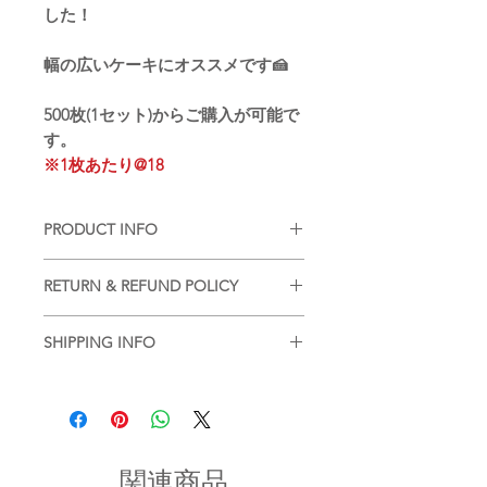
した！
幅の広いケーキにオススメです🍰
500枚(1セット)からご購入が可能で
す。
※1枚あたり@18
PRODUCT INFO
■
注意事項（※ご購入の前に必ずお読
RETURN & REFUND POLICY
み下さい）
・品質管理には万全を期しております
■
商品の出荷前に検品を行いお送りさ
が、個体差などが生じます。ご了承く
SHIPPING INFO
せていただいております。
ださいませ。
基本的には、商品到着後の返品はお断
■
商品のご注文詳細を確認させていた
りさせていただいておりますが、不良
だき、2〜3営業日以内に商品を発送さ
・現在ご覧頂いている商品の色や風合
品があった場合に限り返品もしくは商
せていただきます。(土日祝を除く/土
いはご使用のパソコンや液晶ディスプ
品交換を承らせていただきます。
日祝以降の2〜3営業日)
レイにより実物と異なる事がございま
商品到着後2日以内にinfo宛にお問合せ
す。ご了承ください。
関連商品
のご連絡ください。