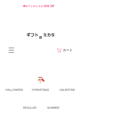
🎁ギフトのミカタ ONLINE SHOP
カート
HALLOWEEN
CHIRISTMAS
VALENTINE
REGULAR
SUMMER