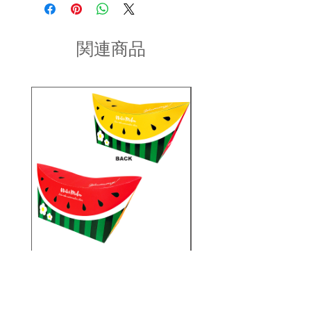
だき、2〜3営業日以内に商品を発送さ
・現在ご覧頂いている商品の色や風合
品があった場合に限り返品もしくは商
せていただきます。(土日祝を除く/土
いはご使用のパソコンや液晶ディスプ
品交換を承らせていただきます。
日祝以降の2〜3営業日)
レイにより実物と異なる事がございま
商品到着後2日以内にinfo宛にお問合せ
す。ご了承ください。
関連商品
のご連絡ください。
お問い合わせ内容を確認後、折り返し
・同一商品番号や色番号であっても多
ご連絡させていただきます。
少の色の違いや大きさが違うことが御
座います。
PS25-S023/スイカボートシ
PS25-S010/シーラ
ェイプオリバコ ※UVプリ
トシェイプオリバコ 
ント