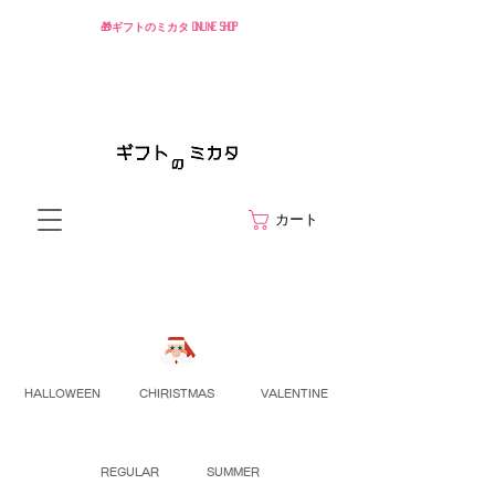
🎁ギフトのミカタ ONLINE SHOP
カート
HALLOWEEN
CHIRISTMAS
VALENTINE
REGULAR
SUMMER