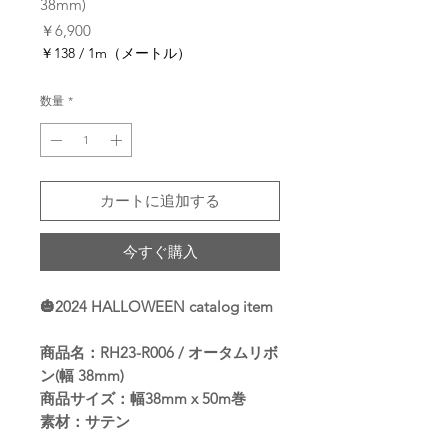
38mm)
価
￥6,900
格
￥138
/
1m（メートル）
1m
ご
数量
*
と
に
￥138
カートに追加する
今すぐ購入
🎃2024 HALLOWEEN catalog item
商品名：RH23-R006 / オータムリボ
ン(幅 38mm)
商品サイズ：幅38mm x 50m巻
素材：サテン