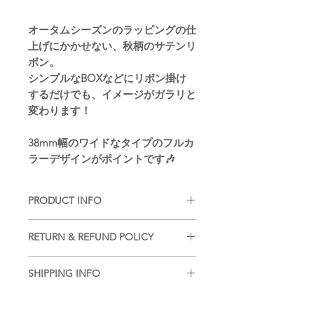
オータムシーズンのラッピングの仕
上げにかかせない、秋柄のサテンリ
ボン。
シンプルなBOXなどにリボン掛け
するだけでも、イメージがガラリと
変わります！
38mm幅のワイドなタイプのフルカ
ラーデザインがポイントです🎶
PRODUCT INFO
■
注意事項（※ご購入の前に必ずお読
RETURN & REFUND POLICY
み下さい）
・品質管理には万全を期しております
■
商品の出荷前に検品を行いお送りさ
が、個体差などが生じます。ご了承く
SHIPPING INFO
せていただいております。
ださいませ。
基本的には、商品到着後の返品はお断
■
商品のご注文詳細を確認させていた
りさせていただいておりますが、不良