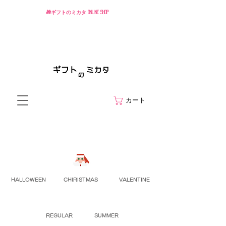
🎁ギフトのミカタ ONLINE SHOP
カート
HALLOWEEN
CHIRISTMAS
VALENTINE
REGULAR
SUMMER