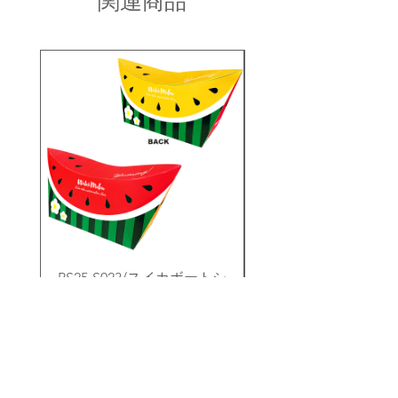
関連商品
のご連絡ください。
お問い合わせ内容を確認後、折り返し
・同一商品番号や色番号であっても多
ご連絡させていただきます。
少の色の違いや大きさが違うことが御
座います。
PS25-S023/スイカボートシ
PS25-S010/シーラ
ェイプオリバコ ※UVプリ
トシェイプオリバコ 
ント
価格
￥280