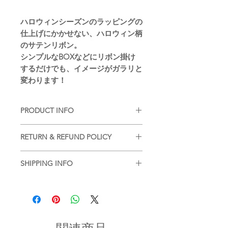
ハロウィンシーズンのラッピングの
仕上げにかかせない、ハロウィン柄
のサテンリボン。
シンプルなBOXなどにリボン掛け
するだけでも、イメージがガラリと
変わります！
PRODUCT INFO
■
注意事項（※ご購入の前に必ずお読
RETURN & REFUND POLICY
み下さい）
・品質管理には万全を期しております
■
商品の出荷前に検品を行いお送りさ
が、個体差などが生じます。ご了承く
SHIPPING INFO
せていただいております。
ださいませ。
基本的には、商品到着後の返品はお断
■
商品のご注文詳細を確認させていた
りさせていただいておりますが、不良
だき、2〜3営業日以内に商品を発送さ
・現在ご覧頂いている商品の色や風合
品があった場合に限り返品もしくは商
せていただきます。(土日祝を除く/土
いはご使用のパソコンや液晶ディスプ
品交換を承らせていただきます。
日祝以降の2〜3営業日)
レイにより実物と異なる事がございま
商品到着後2日以内にinfo宛にお問合せ
す。ご了承ください。