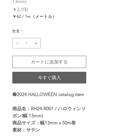
13mm)
価
￥3,100
格
￥62
/
1m（メートル）
1m
ご
数量
*
と
に
￥62
カートに追加する
今すぐ購入
🎃2024 HALLOWEEN catalog item
商品名：RH24-R001 / ハロウィンリ
ボン(幅 13mm)
商品サイズ：幅13mm x 50m巻
素材：サテン