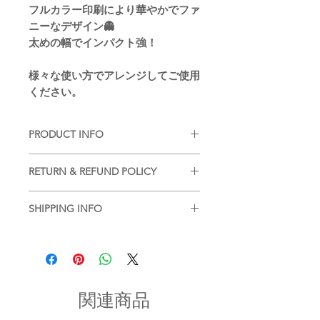
フルカラー印刷により華やかでファ
ニーなデザイン👻
太めの幅でインパクト強！
様々な使い方でアレンジしてご使用
ください。
PRODUCT INFO
■
注意事項（※ご購入の前に必ずお読
RETURN & REFUND POLICY
み下さい）
・品質管理には万全を期しております
■
商品の出荷前に検品を行いお送りさ
が、個体差などが生じます。ご了承く
SHIPPING INFO
せていただいております。
ださいませ。
基本的には、商品到着後の返品はお断
■
商品のご注文詳細を確認させていた
りさせていただいておりますが、不良
だき、2〜3営業日以内に商品を発送さ
・現在ご覧頂いている商品の色や風合
品があった場合に限り返品もしくは商
せていただきます。(土日祝を除く/土
いはご使用のパソコンや液晶ディスプ
品交換を承らせていただきます。
日祝以降の2〜3営業日)
レイにより実物と異なる事がございま
商品到着後2日以内にinfo宛にお問合せ
す。ご了承ください。
関連商品
のご連絡ください。
お問い合わせ内容を確認後、折り返し