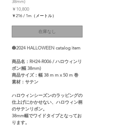
38mm)
価
￥10,800
格
￥216
/
1m（メートル）
1m
ご
在庫なし
と
に
￥216
🎃2024 HALLOWEEN catalog item
商品名：RH24-R006 / ハロウィンリ
ボン(幅 38mm)
商品サイズ：幅 38 m m x 50 m 巻
素材：サテン
ハロウィンシーズンのラッピングの
仕上げにかかせない、ハロウィン柄
のサテンリボン。
38mm幅でワイドタイプとなってお
ります。