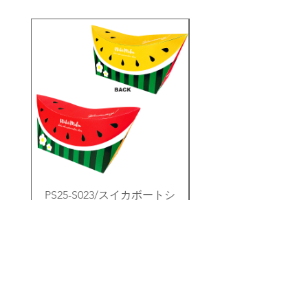
・同一商品番号や色番号であっても多
ご連絡させていただきます。
少の色の違いや大きさが違うことが御
座います。
PS25-S023/スイカボートシ
PS25-S010/シーラ
ェイプオリバコ ※UVプリ
トシェイプオリバコ 
ント
価格
￥280
メルマガ登録でクーポンコードを御礼メールにてお伝えさせていただきます！