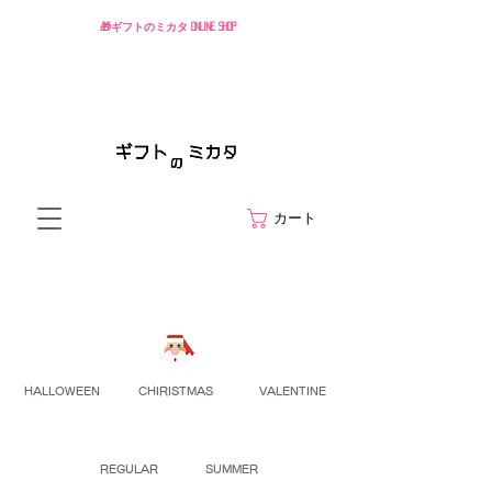
🎁ギフトのミカタ ONLINE SHOP
カート
HALLOWEEN
CHIRISTMAS
VALENTINE
REGULAR
SUMMER