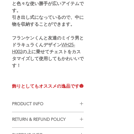
と色々な使い勝手が広いアイテムで
す。
引き出し式になっているので、中に
物を収納することができます。
フランケンくんと友達のミイラ男と
ドラキュラくんデザイン
WH25-
H002
の上に乗せてチェストをカス
タマイズして使用してもかわいいで
す！
飾りとしてもオススメの逸品です🎃
PRODUCT INFO
■
注意事項（※ご購入の前に必ずお読
RETURN & REFUND POLICY
み下さい）
・品質管理には万全を期しております
■
商品の出荷前に検品を行いお送りさ
が、ご利用方法にあったテストを行