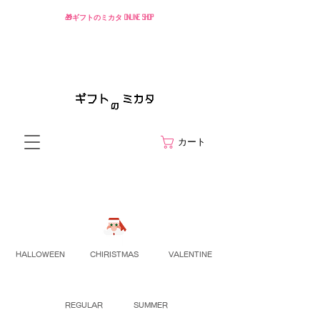
🎁ギフトのミカタ ONLINE SHOP
カート
HALLOWEEN
CHIRISTMAS
VALENTINE
REGULAR
SUMMER