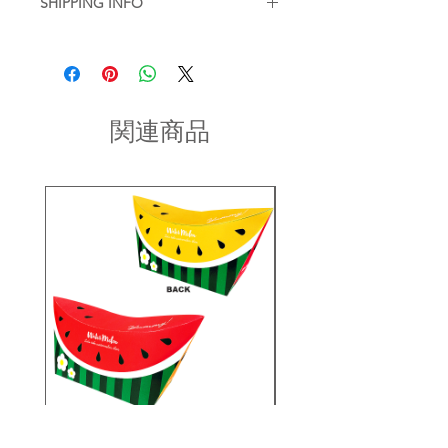
SHIPPING INFO
せていただいております。
い、色落ち・色移りなどが起こらない
基本的には、商品到着後の返品はお断
■
商品のご注文詳細を確認させていた
かご確認の後、ご利用ください。
りさせていただいておりますが、不良
だき、2〜3営業日以内に商品を発送さ
品があった場合に限り返品もしくは商
せていただきます。(土日祝を除く/土
・濡れた状態で他の繊維素材と接触し
品交換を承らせていただきます。
日祝以降の2〜3営業日)
た状態で長時間放置されますと色移り
商品到着後2日以内にinfo宛にお問合せ
することがございます。ご注意くださ
関連商品
のご連絡ください。
い。
お問い合わせ内容を確認後、折り返し
ご連絡させていただきます。
・現在ご覧頂いている商品の色や風合
いはご使用のパソコンや液晶ディスプ
レイにより実物と異なる事がございま
す。ご了承ください。
・生産ロットにより、同一商品番号や
色番号であっても多少の色の違いや大
きさが違うことが御座います。
PS25-S023/スイカボートシ
PS25-S010/シーラ