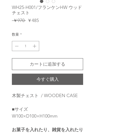
WH25-H001/フランケンHW ウッド
チェスト
通
セ
 ￥970 
￥485
常
ー
価
ル
数量
*
格
価
格
カートに追加する
今すぐ購入
木製チェスト / WOODEN CASE
■サイズ
W100×D100×H100mm
お菓子を入れたり、雑貨を入れたり